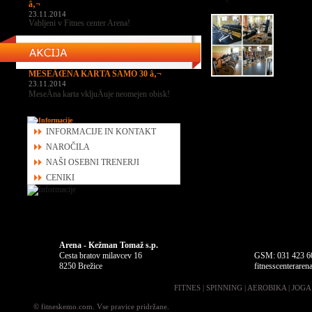
â‚¬
23.11.2014
Vabljeni v Fitnes center Arena!
MESEÄŒNA KARTA SAMO 30 â‚¬
23.11.2014
MeseÄna karta vkljuÄuje neomejen obisk!
INFORMACIJE IN KONTAKT
NAROČILA
NAŠI OSEBNI TRENERJI
CENIKI
Arena - Kežman Tomaž s.p.
Cesta bratov milavcev 16
GSM: 031 423 6
8250 Brežice
fitnesscenterare
FITNES
|
SPINNING
|
AEROBIKA
|
JOGA
© fitneskemo.com. Vse pravice pridržane.