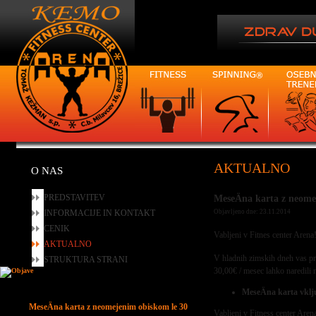
AKTUALNO
O NAS
PREDSTAVITEV
MeseÄna karta z neome
INFORMACIJE IN KONTAKT
Objavljeno dne: 23.11.2014
CENIK
Vabljeni v Fitnes center Arena
AKTUALNO
V hladnih zimskih dneh vas pri
STRUKTURA STRANI
30,00€ / mesec lahko naredili n
MeseÄna karta vklj
MeseÄna karta z neomejenim obiskom le 30
Vabljeni v Fitness center Aren